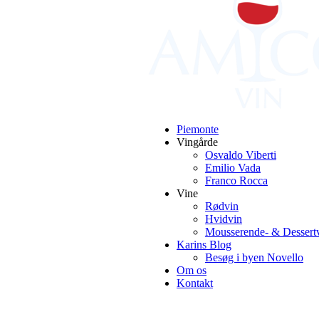
Primær
Sidebar
Piemonte
Vingårde
Osvaldo Viberti
Emilio Vada
Franco Rocca
Vine
Rødvin
Hvidvin
Mousserende- & Dessert
Karins Blog
Besøg i byen Novello
Om os
Kontakt