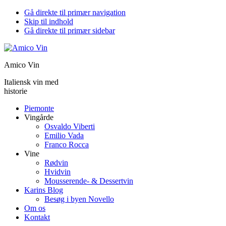
Gå direkte til primær navigation
Skip til indhold
Gå direkte til primær sidebar
Amico Vin
Italiensk vin med
historie
Piemonte
Vingårde
Osvaldo Viberti
Emilio Vada
Franco Rocca
Vine
Rødvin
Hvidvin
Mousserende- & Dessertvin
Karins Blog
Besøg i byen Novello
Om os
Kontakt