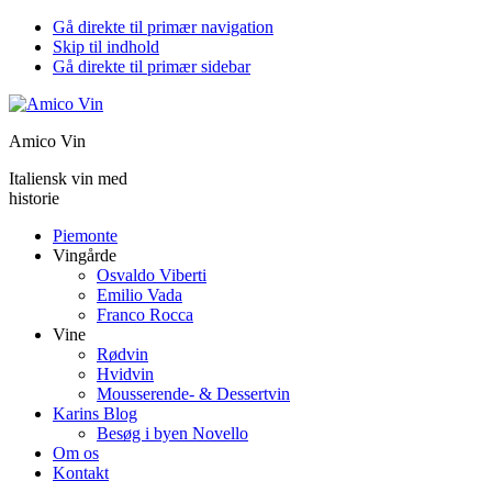
Gå direkte til primær navigation
Skip til indhold
Gå direkte til primær sidebar
Amico Vin
Italiensk vin med
historie
Piemonte
Vingårde
Osvaldo Viberti
Emilio Vada
Franco Rocca
Vine
Rødvin
Hvidvin
Mousserende- & Dessertvin
Karins Blog
Besøg i byen Novello
Om os
Kontakt