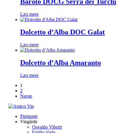
Barolo DOCG Serra dei Turchi
Læs mere
Dolcetto d’Alba DOC Galat
Læs mere
Dolcetto d’Alba Amaranto
Læs mere
1
2
Næste
Primær
Piemonte
Sidebar
Vingårde
Osvaldo Viberti
Emilio Vada