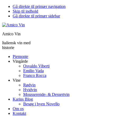
Gå direkte til primær navigation
Skip til indhold
Gå direkte til primær sidebar
Amico Vin
Italiensk vin med
historie
Piemonte
Vingårde
Osvaldo Viberti
Emilio Vada
Franco Rocca
Vine
Rødvin
Hvidvin
Mousserende- & Dessertvin
Karins Blog
Besøg i byen Novello
Om os
Kontakt