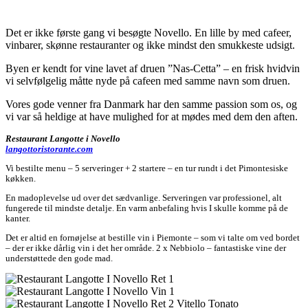
Det er ikke første gang vi besøgte Novello. En lille by med cafeer,
vinbarer, skønne restauranter og ikke mindst den smukkeste udsigt.
Byen er kendt for vine lavet af druen ”Nas-Cetta” – en frisk hvidvin
vi selvfølgelig måtte nyde på cafeen med samme navn som druen.
Vores gode venner fra Danmark har den samme passion som os, og
vi var så heldige at have mulighed for at mødes med dem den aften.
Restaurant Langotte i Novello
langottoristorante.com
Vi bestilte menu – 5 serveringer + 2 startere – en tur rundt i det Pimontesiske
køkken.
En madoplevelse ud over det sædvanlige. Serveringen var professionel, alt
fungerede til mindste detalje. En varm anbefaling hvis I skulle komme på de
kanter.
Det er altid en fornøjelse at bestille vin i Piemonte – som vi talte om ved bordet
– der er ikke dårlig vin i det her område. 2 x Nebbiolo – fantastiske vine der
understøttede den gode mad.