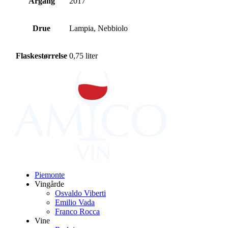
Årgang
2017
Drue
Lampia, Nebbiolo
Flaskestørrelse
0,75 liter
Primær
Sidebar
Piemonte
Vingårde
Osvaldo Viberti
Emilio Vada
Franco Rocca
Vine