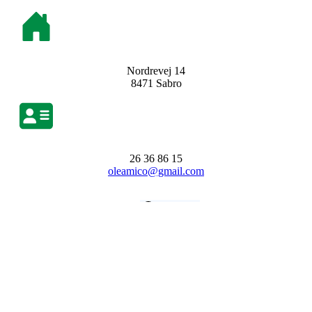
Nordrevej 14
8471 Sabro
26 36 86 15
oleamico@gmail.com
Facebook
Instagram
Copyright © 2026 · Amico Vin ·
Cookiepolitik