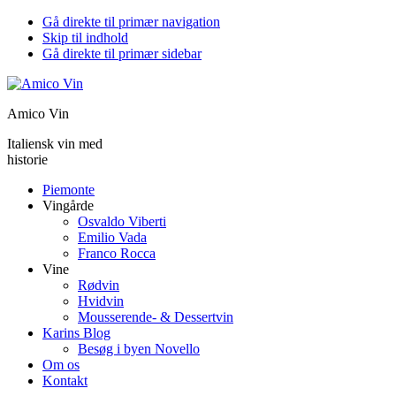
Gå direkte til primær navigation
Skip til indhold
Gå direkte til primær sidebar
Amico Vin
Italiensk vin med
historie
Piemonte
Vingårde
Osvaldo Viberti
Emilio Vada
Franco Rocca
Vine
Rødvin
Hvidvin
Mousserende- & Dessertvin
Karins Blog
Besøg i byen Novello
Om os
Kontakt