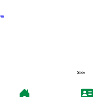
vin
Slide
26 36
.00
Nordrevej 14