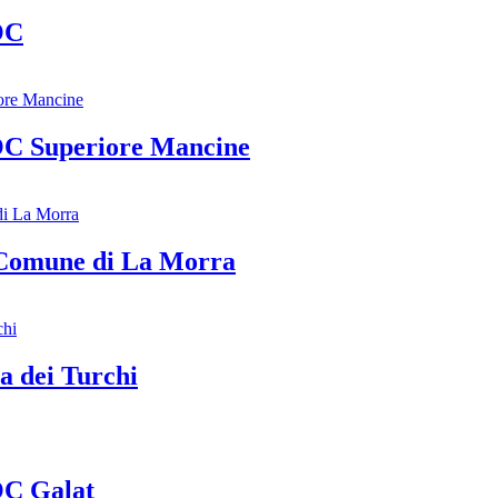
OC
OC Superiore Mancine
Comune di La Morra
 dei Turchi
OC Galat