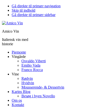
Gå direkte til primær navigation
Skip til indhold
Gå direkte til primær sidebar
Amico Vin
Italiensk vin med
historie
Piemonte
Vingårde
Osvaldo Viberti
Emilio Vada
Franco Rocca
Vine
Rødvin
Hvidvin
Mousserende- & Dessertvin
Karins Blog
Besøg i byen Novello
Om os
Kontakt